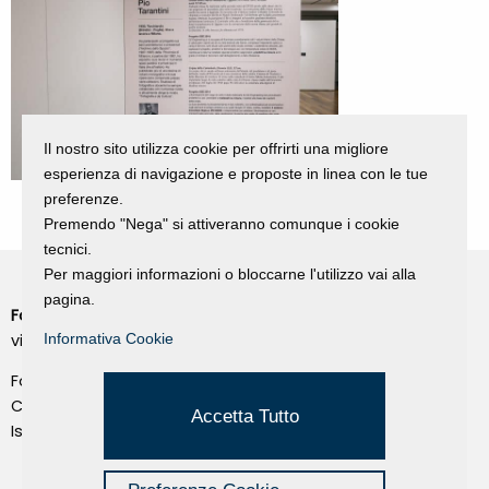
Il nostro sito utilizza cookie per offrirti una migliore
esperienza di navigazione e proposte in linea con le tue
preferenze.
Premendo "Nega" si attiveranno comunque i cookie
tecnici.
Per maggiori informazioni o bloccarne l'utilizzo vai alla
pagina.
Fondazione Dino Zoli
Cookie Policy
viale Bologna 288, Forlì
Informativa Cookie
Privacy Policy
Fondo dot. euro 285.000 i.v.
Credits
CF e P.IVA 03692820404
Accetta Tutto
Isc.Reg Per.Giu. n. 10404
Managed by Hi-Net