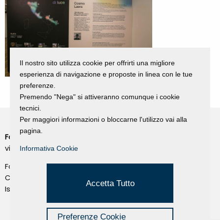
Il nostro sito utilizza cookie per offrirti una migliore
esperienza di navigazione e proposte in linea con le tue
preferenze.
Premendo "Nega" si attiveranno comunque i cookie
tecnici.
Per maggiori informazioni o bloccarne l'utilizzo vai alla
pagina.
Fondazione Dino Zoli
Cookie Policy
viale Bologna 288, Forlì
Informativa Cookie
Privacy Policy
Fondo dot. euro 285.000 i.v.
Credits
CF e P.IVA 03692820404
Accetta Tutto
Isc.Reg Per.Giu. n. 10404
Managed by Hi-Net
Preferenze Cookie