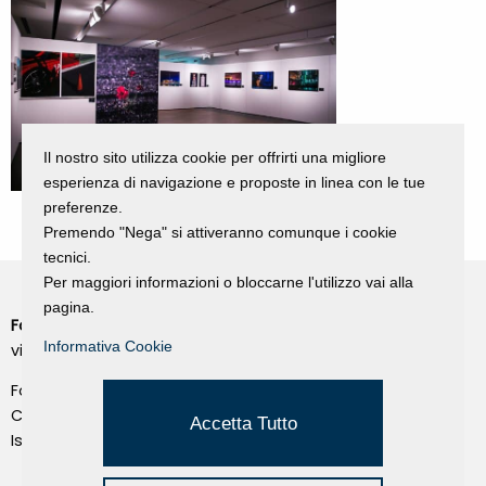
Il nostro sito utilizza cookie per offrirti una migliore
esperienza di navigazione e proposte in linea con le tue
preferenze.
Premendo "Nega" si attiveranno comunque i cookie
tecnici.
Per maggiori informazioni o bloccarne l'utilizzo vai alla
pagina.
Fondazione Dino Zoli
Cookie Policy
Informativa Cookie
viale Bologna 288, Forlì
Privacy Policy
Fondo dot. euro 285.000 i.v.
Credits
CF e P.IVA 03692820404
Accetta Tutto
Isc.Reg Per.Giu. n. 10404
Managed by Hi-Net