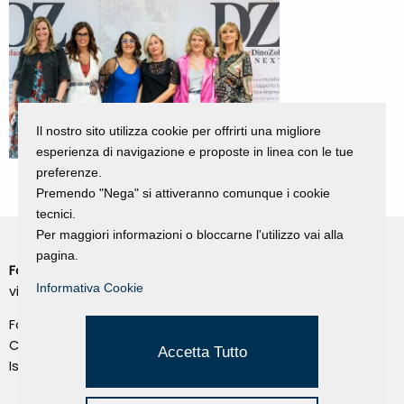
Il nostro sito utilizza cookie per offrirti una migliore
esperienza di navigazione e proposte in linea con le tue
preferenze.
Premendo "Nega" si attiveranno comunque i cookie
tecnici.
Per maggiori informazioni o bloccarne l'utilizzo vai alla
pagina.
Fondazione Dino Zoli
Cookie Policy
Informativa Cookie
viale Bologna 288, Forlì
Privacy Policy
Fondo dot. euro 285.000 i.v.
Credits
CF e P.IVA 03692820404
Accetta Tutto
Isc.Reg Per.Giu. n. 10404
Managed by Hi-Net