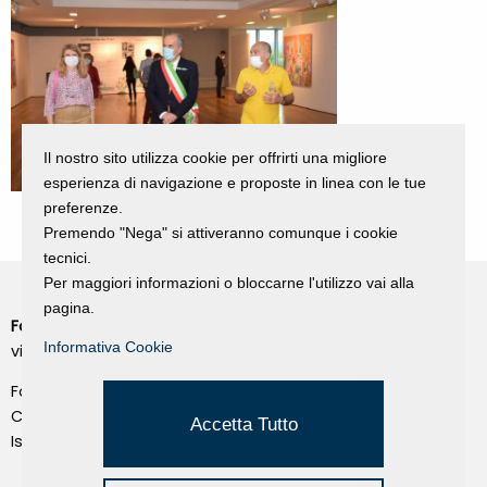
Il nostro sito utilizza cookie per offrirti una migliore
esperienza di navigazione e proposte in linea con le tue
preferenze.
Premendo "Nega" si attiveranno comunque i cookie
tecnici.
Per maggiori informazioni o bloccarne l'utilizzo vai alla
pagina.
Fondazione Dino Zoli
Cookie Policy
Informativa Cookie
viale Bologna 288, Forlì
Privacy Policy
Fondo dot. euro 285.000 i.v.
Credits
CF e P.IVA 03692820404
Accetta Tutto
Isc.Reg Per.Giu. n. 10404
Managed by Hi-Net