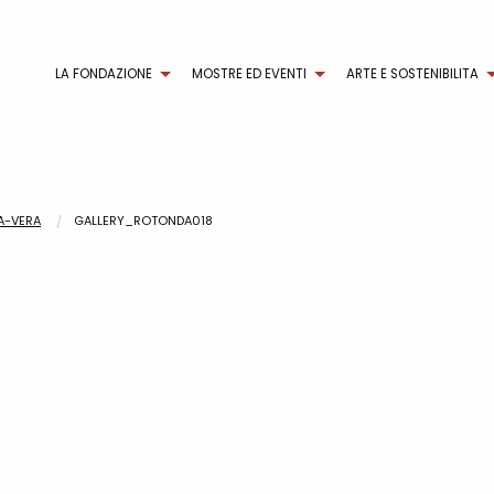
LA FONDAZIONE
MOSTRE ED EVENTI
ARTE E SOSTENIBILITA
MA-VERA
GALLERY_ROTONDA018