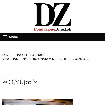
Menu
HOME
PROGETTI SOSTENUTI
MANGO PRIZE – NANCHINO, CINA NOVEMBRE 2018
√≈Õ‚¥Û∫Œ”∞
√≈Õ‚¥Û∫œ”∞