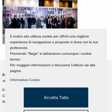
Il nostro sito utilizza cookie per offrirti una migliore
esperienza di navigazione e proposte in linea con le tue
preferenze.
Premendo "Nega" si attiveranno comunque i cookie
tecnici.
Per maggiori informazioni o bloccarne l'utilizzo vai alla
pagina.
Fondazione Dino Zoli
Cookie Policy
Informativa Cookie
viale Bologna 288, Forlì
Privacy Policy
Fondo dot. euro 285.000 i.v.
Credits
CF e P.IVA 03692820404
Accetta Tutto
Isc.Reg Per.Giu. n. 10404
Managed by Hi-Net