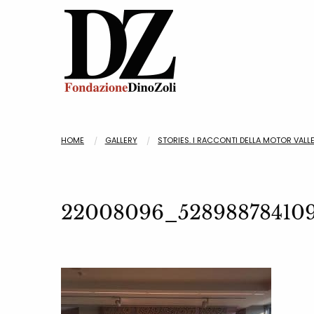
HOME
GALLERY
STORIES. I RACCONTI DELLA MOTOR VALL
22008096_528988784109