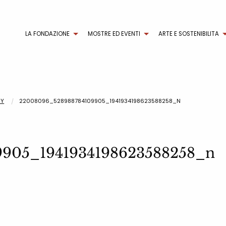
LA FONDAZIONE
MOSTRE ED EVENTI
ARTE E SOSTENIBILITA
EY
22008096_528988784109905_1941934198623588258_N
905_1941934198623588258_n