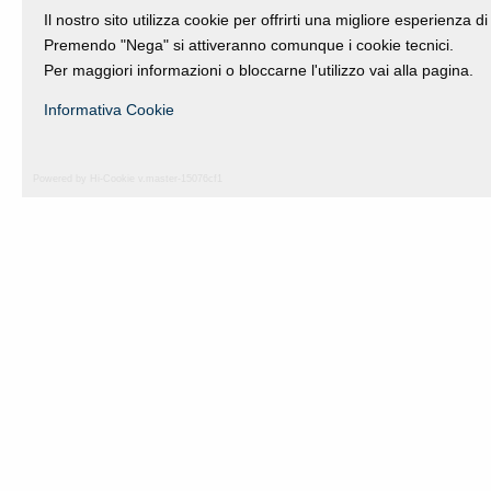
2017
Il nostro sito utilizza cookie per offrirti una migliore esperienza 
Stampa giclée
Premendo "Nega" si attiveranno comunque i cookie tecnici.
Per maggiori informazioni o bloccarne l'utilizzo vai alla pagina.
Informativa Cookie
Powered by Hi-Cookie v.master-15076cf1
Fondazione Dino Zoli
viale Bologna 288, Forlì
Fondo dot. euro 285.000 i.v.
CF e P.IVA 03692820404