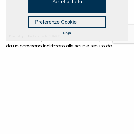
pubblico, anche dagli stessi funzionari della Pubblica
Accetta Tutto
Amministrazione. Le sculture di massimo Sansavini
scelte per la sede di Bologna sono di medio-piccole
dimensioni e saranno accompagnate da un corredo
Preferenze Cookie
fotografico e da pannelli esplicativi.
Nega
Powered by Hi-Cookie v.master-15076cf1
Il 28 Febbraio, l’apertura della mostra sarà preceduta
da un convegno indirizzato alle scuole tenuto da
Francesco Niccolò Moro della Facoltà di Scienze
Politiche, Sociali e Internazionali dell’Università di
Bologna.