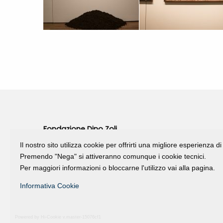
Fondazione Dino Zoli
viale Bologna 288, Forlì
Il nostro sito utilizza cookie per offrirti una migliore esperienza 
Premendo "Nega" si attiveranno comunque i cookie tecnici.
Fondo dot. euro 285.000 i.v.
Per maggiori informazioni o bloccarne l'utilizzo vai alla pagina.
CF e P.IVA 03692820404
Isc.Reg Per.Giu. n. 10404
Informativa Cookie
Powered by Hi-Cookie v.master-15076cf1