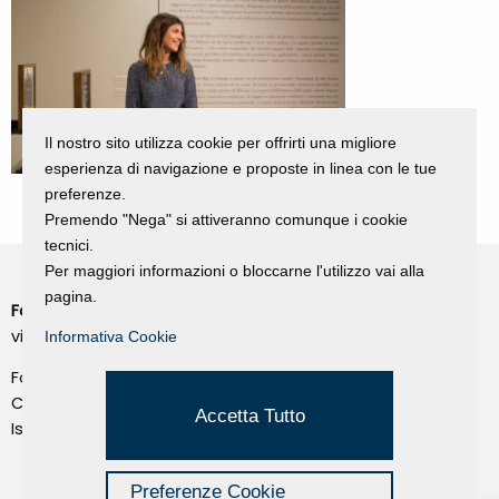
Il nostro sito utilizza cookie per offrirti una migliore
esperienza di navigazione e proposte in linea con le tue
preferenze.
Premendo "Nega" si attiveranno comunque i cookie
tecnici.
Per maggiori informazioni o bloccarne l'utilizzo vai alla
pagina.
Fondazione Dino Zoli
Cookie Policy
viale Bologna 288, Forlì
Informativa Cookie
Privacy Policy
Fondo dot. euro 285.000 i.v.
Credits
CF e P.IVA 03692820404
Accetta Tutto
Isc.Reg Per.Giu. n. 10404
Managed by Hi-Net
Preferenze Cookie