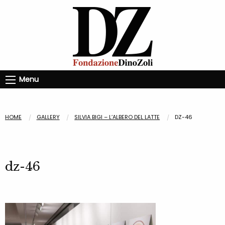
Menu
HOME
GALLERY
SILVIA BIGI – L’ALBERO DEL LATTE
DZ-46
dz-46