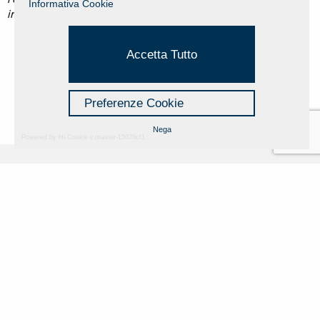
Informativa Cookie
immagini in movimento Bruno Di Marino.
Accetta Tutto
Preferenze Cookie
Nega
Powered by Hi-Cookie v.master-15076cf1
Fondazione Dino Zoli
Cookie Policy
viale Bologna 288, Forlì
Privacy Policy
Fondo dot. euro 285.000 i.v.
Credits
CF e P.IVA 03692820404
Isc.Reg Per.Giu. n. 10404
Managed by Hi-Net