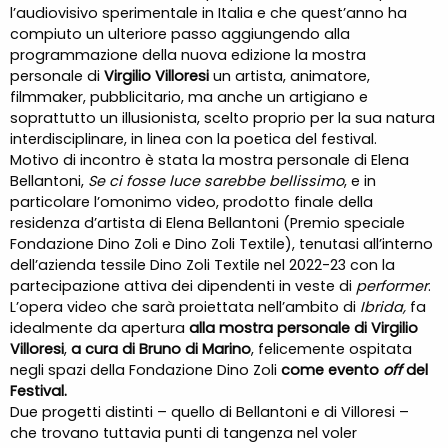
l’audiovisivo sperimentale in Italia e che quest’anno ha
compiuto un ulteriore passo aggiungendo alla
programmazione della nuova edizione la mostra
personale di
Virgilio Villoresi
un artista, animatore,
filmmaker, pubblicitario, ma anche un artigiano e
soprattutto un illusionista, scelto proprio per la sua natura
interdisciplinare, in linea con la poetica del festival.
Motivo di incontro è stata la mostra personale di Elena
Bellantoni,
Se ci fosse luce sarebbe bellissimo
, e in
particolare l’omonimo video, prodotto finale della
residenza d’artista di Elena Bellantoni (Premio speciale
Fondazione Dino Zoli e Dino Zoli Textile), tenutasi all’interno
dell’azienda tessile Dino Zoli Textile nel 2022-23 con la
partecipazione attiva dei dipendenti in veste di
performer
.
L’opera video che sarà proiettata nell’ambito di
Ibrida,
fa
idealmente da apertura
alla mostra personale di Virgilio
Villoresi
,
a cura di Bruno di Marino
, felicemente ospitata
negli spazi della Fondazione Dino Zoli
come evento
off
del
Festival.
Due progetti distinti – quello di Bellantoni e di Villoresi –
che trovano tuttavia punti di tangenza nel voler