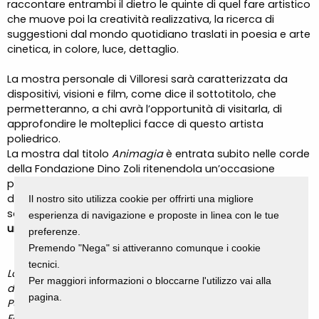
raccontare entrambi il dietro le quinte di quel fare artistico
che muove poi la creatività realizzativa, la ricerca di
suggestioni dal mondo quotidiano traslati in poesia e arte
cinetica, in colore, luce, dettaglio.
La mostra personale di Villoresi sarà caratterizzata da
dispositivi, visioni e film, come dice il sottotitolo, che
permetteranno, a chi avrà l’opportunità di visitarla, di
approfondire le molteplici facce di questo artista
poliedrico.
La mostra dal titolo
Animagia
è entrata subito nelle corde
della Fondazione Dino Zoli ritenendola un’occasione
preziosa per raccontare un territorio, certo ferito
dall’alluvione, ma desideroso di unirsi e allearsi per
Il nostro sito utilizza cookie per offrirti una migliore
sostenere
l’Arte, ingrediente magico che si sviluppa come
esperienza di navigazione e proposte in linea con le tue
un seme e nutre l’Anima.
preferenze.
Premendo "Nega" si attiveranno comunque i cookie
tecnici.
La mostra, all’interno del programma di Ibrida Festival
Per maggiori informazioni o bloccarne l'utilizzo vai alla
delle Arti Intermediali, è prodotta da Vertov Project e
pagina.
PubliOne Società Benefit in collaborazione con la
Fondazione Dino Zoli, e curata dallo storico delle