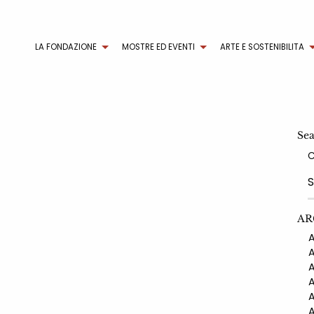
LA FONDAZIONE
MOSTRE ED EVENTI
ARTE E SOSTENIBILITA
Se
9
AR
AN
AN
AN
AN
AN
AN