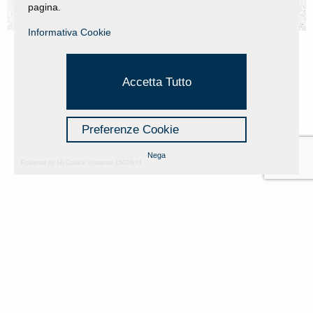
pagina.
Informativa Cookie
Accetta Tutto
Preferenze Cookie
Nega
Powered by Hi-Cookie v.master-15076cf1
Secondo Webinar
ARTE e LUCE per il
Patrimionio artistico
07 June 2021 - 07 June 2021