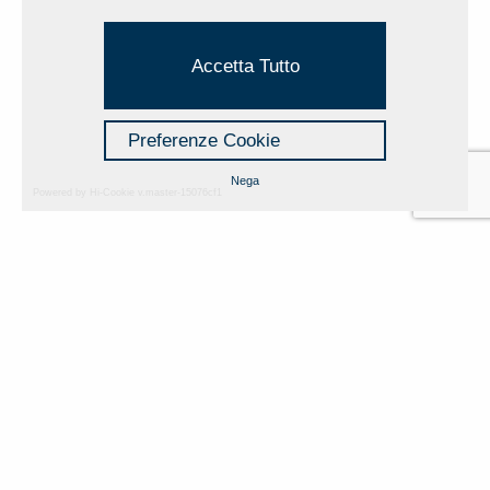
Accetta Tutto
Preferenze Cookie
Nega
Powered by Hi-Cookie v.master-15076cf1
A PROJECT OF ART IN THE NIGHT RACE.
The new life of the floodlights.
Curated by Nadia Stefanel
13 September 2023 - 19 September 2023