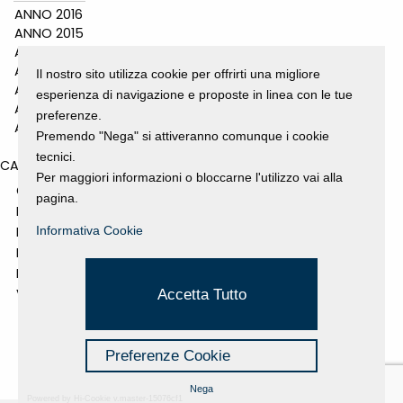
ANNO 2016
ANNO 2015
ANNO 2014
ANNO 2011
Il nostro sito utilizza cookie per offrirti una migliore
ANNO 2010
esperienza di navigazione e proposte in linea con le tue
ANNO 2009
preferenze.
ANNO 2008
Premendo "Nega" si attiveranno comunque i cookie
tecnici.
CATEGORIES
Per maggiori informazioni o bloccarne l'utilizzo vai alla
GALLERY
pagina.
MOSTRE E EVENTI
NEWS
Informativa Cookie
PROGETTI SOSTENUTI
RASSEGNA STAMPA
VIDEO
Accetta Tutto
Preferenze Cookie
Nega
Powered by Hi-Cookie v.master-15076cf1