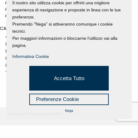
ANNO 2010
Il nostro sito utilizza cookie per offrirti una migliore
ANNO 2009
esperienza di navigazione e proposte in linea con le tue
ANNO 2008
preferenze.
Premendo "Nega" si attiveranno comunque i cookie
CATEGORIES
tecnici.
GALLERY
Per maggiori informazioni o bloccarne l'utilizzo vai alla
MOSTRE E EVENTI
pagina.
NEWS
Informativa Cookie
PROGETTI SOSTENUTI
RASSEGNA STAMPA
VIDEO
Accetta Tutto
Preferenze Cookie
Nega
Powered by Hi-Cookie v.master-15076cf1
Fondazione Dino Zoli