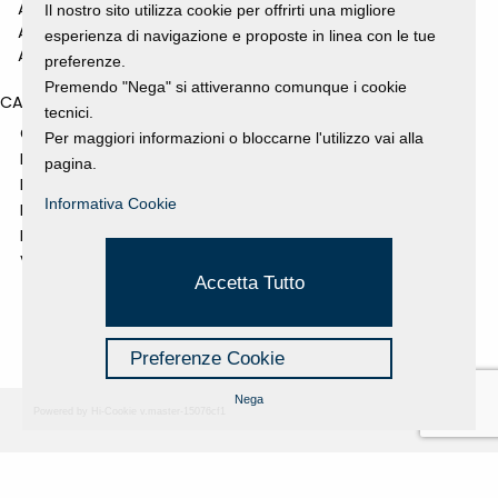
ANNO 2010
Il nostro sito utilizza cookie per offrirti una migliore
ANNO 2009
esperienza di navigazione e proposte in linea con le tue
ANNO 2008
preferenze.
Premendo "Nega" si attiveranno comunque i cookie
CATEGORIES
tecnici.
GALLERY
Per maggiori informazioni o bloccarne l'utilizzo vai alla
MOSTRE E EVENTI
pagina.
NEWS
Informativa Cookie
PROGETTI SOSTENUTI
RASSEGNA STAMPA
VIDEO
Accetta Tutto
Preferenze Cookie
Nega
Powered by Hi-Cookie v.master-15076cf1
Fondazione Dino Zoli