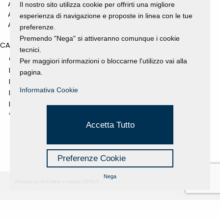
ANNO 2010
Il nostro sito utilizza cookie per offrirti una migliore
ANNO 2009
esperienza di navigazione e proposte in linea con le tue
ANNO 2008
preferenze.
Premendo "Nega" si attiveranno comunque i cookie
CATEGORIES
tecnici.
GALLERY
Per maggiori informazioni o bloccarne l'utilizzo vai alla
MOSTRE E EVENTI
pagina.
NEWS
Informativa Cookie
PROGETTI SOSTENUTI
RASSEGNA STAMPA
VIDEO
Accetta Tutto
Preferenze Cookie
Nega
Powered by Hi-Cookie v.master-15076cf1
Fondazione Dino Zoli