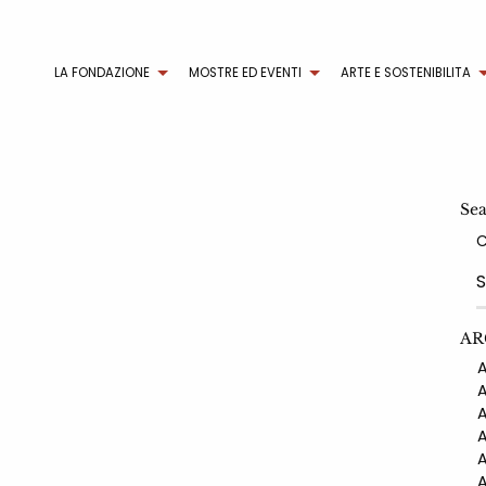
LA FONDAZIONE
MOSTRE ED EVENTI
ARTE E SOSTENIBILITA
Se
AR
AN
AN
AN
AN
AN
AN