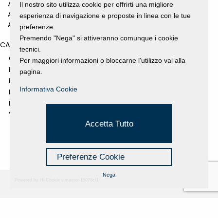
ANNO 2010
Il nostro sito utilizza cookie per offrirti una migliore
ANNO 2009
esperienza di navigazione e proposte in linea con le tue
ANNO 2008
preferenze.
Premendo "Nega" si attiveranno comunque i cookie
CATEGORIES
tecnici.
GALLERY
Per maggiori informazioni o bloccarne l'utilizzo vai alla
MOSTRE E EVENTI
pagina.
NEWS
Informativa Cookie
PROGETTI SOSTENUTI
RASSEGNA STAMPA
VIDEO
Accetta Tutto
Preferenze Cookie
Nega
Powered by Hi-Cookie v.master-15076cf1
Fondazione Dino Zoli