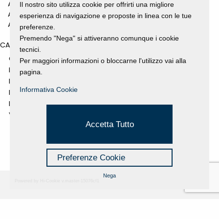
ANNO 2010
Il nostro sito utilizza cookie per offrirti una migliore
ANNO 2009
esperienza di navigazione e proposte in linea con le tue
ANNO 2008
preferenze.
Premendo "Nega" si attiveranno comunque i cookie
CATEGORIES
tecnici.
GALLERY
Per maggiori informazioni o bloccarne l'utilizzo vai alla
MOSTRE E EVENTI
pagina.
NEWS
Informativa Cookie
PROGETTI SOSTENUTI
RASSEGNA STAMPA
VIDEO
Accetta Tutto
Preferenze Cookie
Nega
Powered by Hi-Cookie v.master-15076cf1
Fondazione Dino Zoli