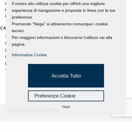
ANNO 2010
Il nostro sito utilizza cookie per offrirti una migliore
ANNO 2009
esperienza di navigazione e proposte in linea con le tue
ANNO 2008
preferenze.
Premendo "Nega" si attiveranno comunque i cookie
CATEGORIES
tecnici.
GALLERY
Per maggiori informazioni o bloccarne l'utilizzo vai alla
MOSTRE E EVENTI
pagina.
NEWS
Informativa Cookie
PROGETTI SOSTENUTI
RASSEGNA STAMPA
VIDEO
Accetta Tutto
Preferenze Cookie
Nega
Powered by Hi-Cookie v.master-15076cf1