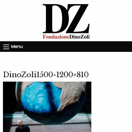
Menu
DinoZoli1500-1200×810