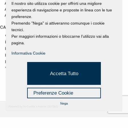
ANNO 2010
Il nostro sito utilizza cookie per offrirti una migliore
ANNO 2009
esperienza di navigazione e proposte in linea con le tue
ANNO 2008
preferenze.
Premendo "Nega" si attiveranno comunque i cookie
CATEGORIES
tecnici.
GALLERY
Per maggiori informazioni o bloccarne l'utilizzo vai alla
MOSTRE E EVENTI
pagina.
NEWS
Informativa Cookie
PROGETTI SOSTENUTI
RASSEGNA STAMPA
VIDEO
Accetta Tutto
Preferenze Cookie
Nega
Powered by Hi-Cookie v.master-15076cf1