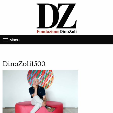
Menu
DinoZoli1500