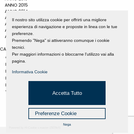
ANNO 2015
ANNO 2014
ANNO 2011
Il nostro sito utilizza cookie per offrirti una migliore
ANNO 2010
esperienza di navigazione e proposte in linea con le tue
ANNO 2009
preferenze.
ANNO 2008
Premendo "Nega" si attiveranno comunque i cookie
tecnici.
CATEGORIES
Per maggiori informazioni o bloccarne l'utilizzo vai alla
GALLERY
pagina.
MOSTRE E EVENTI
NEWS
Informativa Cookie
PROGETTI SOSTENUTI
RASSEGNA STAMPA
VIDEO
Accetta Tutto
Preferenze Cookie
Nega
Powered by Hi-Cookie v.master-15076cf1