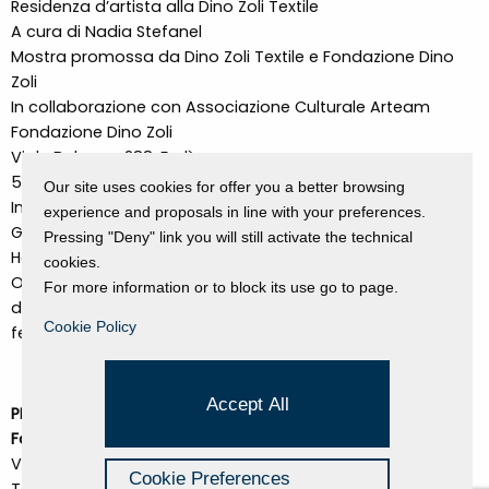
Residenza d’artista alla Dino Zoli Textile
A cura di Nadia Stefanel
Mostra promossa da Dino Zoli Textile e Fondazione Dino
Zoli
In collaborazione con Associazione Culturale Arteam
Fondazione Dino Zoli
Viale Bologna 288, Forlì
5 – 28 settembre 2019
Our site uses cookies for offer you a better browsing
Inaugurazione: giovedì 5 settembre, ore 18.30
experience and proposals in line with your preferences.
Giovedì 26 settembre 2019, conversazione con Elena
Pressing "Deny" link you will still activate the technical
Hamerski e Lucilla Satanassi (Remedia)
cookies.
Orari: da martedì a giovedì ore 9.30-12.30, da venerdì a
For more information or to block its use go to page.
domenica ore 9.30-12.30 e 16.30-19.30, chiuso lunedì e
Cookie Policy
festivi.
Accept All
PER INFORMAZIONI:
Fondazione Dino Zoli
Viale Bologna 288, Forlì
Cookie Preferences