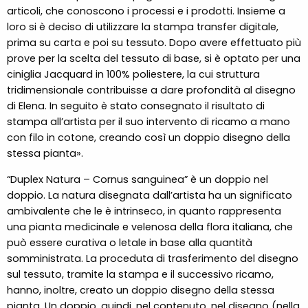
articoli, che conoscono i processi e i prodotti. Insieme a
loro si è deciso di utilizzare la stampa transfer digitale,
prima su carta e poi su tessuto. Dopo avere effettuato più
prove per la scelta del tessuto di base, si è optato per una
ciniglia Jacquard in 100% poliestere, la cui struttura
tridimensionale contribuisse a dare profondità al disegno
di Elena. In seguito è stato consegnato il risultato di
stampa all’artista per il suo intervento di ricamo a mano
con filo in cotone, creando così un doppio disegno della
stessa pianta».
“Duplex Natura – Cornus sanguinea” è un doppio nel
doppio. La natura disegnata dall’artista ha un significato
ambivalente che le è intrinseco, in quanto rappresenta
una pianta medicinale e velenosa della flora italiana, che
può essere curativa o letale in base alla quantità
somministrata. La proceduta di trasferimento del disegno
sul tessuto, tramite la stampa e il successivo ricamo,
hanno, inoltre, creato un doppio disegno della stessa
pianta. Un doppio, quindi, nel contenuto, nel disegno (nella