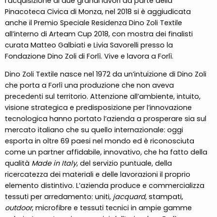
l’acquisizione di due grandi lavori da parte della
Pinacoteca Civica di Monza, nel 2018 si è aggiudicata
anche il Premio Speciale Residenza Dino Zoli Textile
all’interno di Arteam Cup 2018, con mostra dei finalisti
curata Matteo Galbiati e Livia Savorelli presso la
Fondazione Dino Zoli di Forlì. Vive e lavora a Forlì.
Dino Zoli Textile nasce nel 1972 da un’intuizione di Dino Zoli
che porta a Forlì una produzione che non aveva
precedenti sul territorio. Attenzione all’ambiente, intuito,
visione strategica e predisposizione per l’innovazione
tecnologica hanno portato l’azienda a prosperare sia sul
mercato italiano che su quello internazionale: oggi
esporta in oltre 69 paesi nel mondo ed è riconosciuta
come un partner affidabile, innovativo, che ha fatto della
qualità
Made in Italy
, del servizio puntuale, della
ricercatezza dei materiali e delle lavorazioni il proprio
elemento distintivo. L’azienda produce e commercializza
tessuti per arredamento: uniti,
jacquard
, stampati,
outdoor
, microfibre e tessuti tecnici in ampie gamme