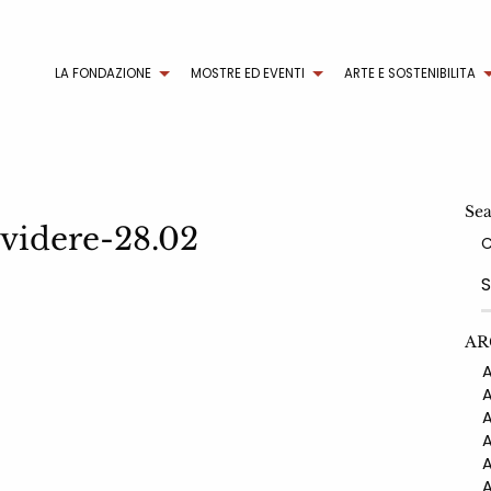
LA FONDAZIONE
MOSTRE ED EVENTI
ARTE E SOSTENIBILITA
Se
ividere-28.02
AR
AN
AN
AN
AN
AN
AN