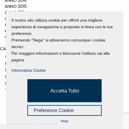
ANNO 2016
ANNO 2015
ANNO 2014
ANNO 2011
Il nostro sito utilizza cookie per offrirti una migliore
ANNO 2010
esperienza di navigazione e proposte in linea con le tue
ANNO 2009
preferenze.
ANNO 2008
Premendo "Nega" si attiveranno comunque i cookie
tecnici.
CATEGORIES
Per maggiori informazioni o bloccarne l'utilizzo vai alla
GALLERY
pagina.
MOSTRE E EVENTI
NEWS
Informativa Cookie
PROGETTI SOSTENUTI
RASSEGNA STAMPA
VIDEO
Accetta Tutto
Preferenze Cookie
Nega
Powered by Hi-Cookie v.master-15076cf1