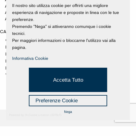
ANNO 2010
Il nostro sito utilizza cookie per offrirti una migliore
ANNO 2009
esperienza di navigazione e proposte in linea con le tue
ANNO 2008
preferenze.
Premendo "Nega" si attiveranno comunque i cookie
CATEGORIES
tecnici.
GALLERY
Per maggiori informazioni o bloccarne l'utilizzo vai alla
MOSTRE E EVENTI
pagina.
NEWS
Informativa Cookie
PROGETTI SOSTENUTI
RASSEGNA STAMPA
VIDEO
Accetta Tutto
Preferenze Cookie
Nega
Powered by Hi-Cookie v.master-15076cf1