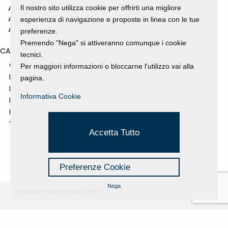
ANNO 2010
Il nostro sito utilizza cookie per offrirti una migliore
ANNO 2009
esperienza di navigazione e proposte in linea con le tue
ANNO 2008
preferenze.
Premendo "Nega" si attiveranno comunque i cookie
CATEGORIES
tecnici.
GALLERY
Per maggiori informazioni o bloccarne l'utilizzo vai alla
MOSTRE E EVENTI
pagina.
NEWS
Informativa Cookie
PROGETTI SOSTENUTI
RASSEGNA STAMPA
VIDEO
Accetta Tutto
Preferenze Cookie
Nega
Powered by Hi-Cookie v.master-15076cf1