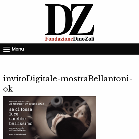
Menu
invitoDigitale-mostraBellantoni-
ok