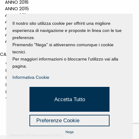
ANNO 2016
ANNO 2015
ANNO 2014
ANNO 2011
Il nostro sito utilizza cookie per offrirti una migliore
ANNO 2010
esperienza di navigazione e proposte in linea con le tue
ANNO 2009
preferenze.
ANNO 2008
Premendo "Nega" si attiveranno comunque i cookie
tecnici.
CATEGORIES
Per maggiori informazioni o bloccarne l'utilizzo vai alla
GALLERY
pagina.
MOSTRE E EVENTI
NEWS
Informativa Cookie
PROGETTI SOSTENUTI
RASSEGNA STAMPA
VIDEO
Accetta Tutto
Preferenze Cookie
Nega
Powered by Hi-Cookie v.master-15076cf1