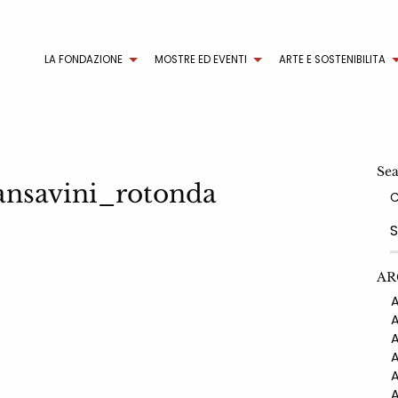
LA FONDAZIONE
MOSTRE ED EVENTI
ARTE E SOSTENIBILITA
Se
nsavini_rotonda
AR
AN
AN
AN
AN
AN
AN