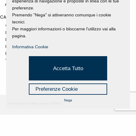
esperienza di navigazione e proposte in linea con le tue
ANNO 2008
preferenze.
Premendo "Nega" si attiveranno comunque i cookie
CATEGORIES
tecnici.
GALLERY
Per maggiori informazioni o bloccarne l'utilizzo vai alla
MOSTRE E EVENTI
pagina.
NEWS
PROGETTI SOSTENUTI
Informativa Cookie
RASSEGNA STAMPA
VIDEO
Accetta Tutto
Preferenze Cookie
Nega
Powered by Hi-Cookie v.master-15076cf1
Fondazione Dino Zoli
Cookie Policy
viale Bologna 288, Forlì