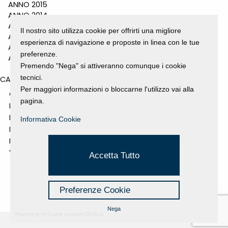
ANNO 2015
ANNO 2014
ANNO 2011
Il nostro sito utilizza cookie per offrirti una migliore
ANNO 2010
esperienza di navigazione e proposte in linea con le tue
ANNO 2009
preferenze.
ANNO 2008
Premendo "Nega" si attiveranno comunque i cookie
tecnici.
CATEGORIES
Per maggiori informazioni o bloccarne l'utilizzo vai alla
GALLERY
pagina.
MOSTRE E EVENTI
NEWS
Informativa Cookie
PROGETTI SOSTENUTI
RASSEGNA STAMPA
VIDEO
Accetta Tutto
Preferenze Cookie
Nega
Powered by Hi-Cookie v.master-15076cf1