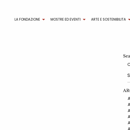
LA FONDAZIONE
MOSTRE ED EVENTI
ARTE E SOSTENIBILITA
Se
AR
AN
AN
AN
AN
AN
AN