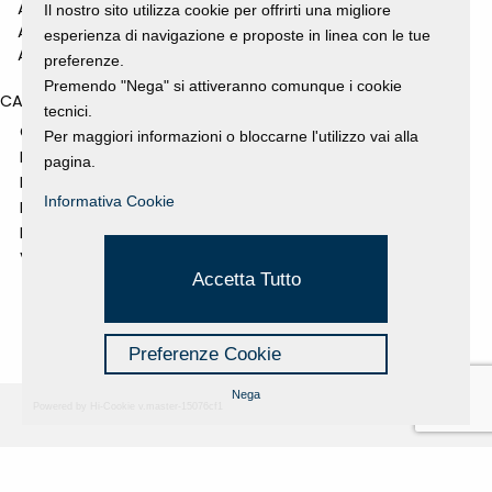
ANNO 2010
Il nostro sito utilizza cookie per offrirti una migliore
ANNO 2009
esperienza di navigazione e proposte in linea con le tue
ANNO 2008
preferenze.
Premendo "Nega" si attiveranno comunque i cookie
CATEGORIES
tecnici.
GALLERY
Per maggiori informazioni o bloccarne l'utilizzo vai alla
MOSTRE E EVENTI
pagina.
NEWS
Informativa Cookie
PROGETTI SOSTENUTI
RASSEGNA STAMPA
VIDEO
Accetta Tutto
Preferenze Cookie
Nega
Powered by Hi-Cookie v.master-15076cf1
Fondazione Dino Zoli