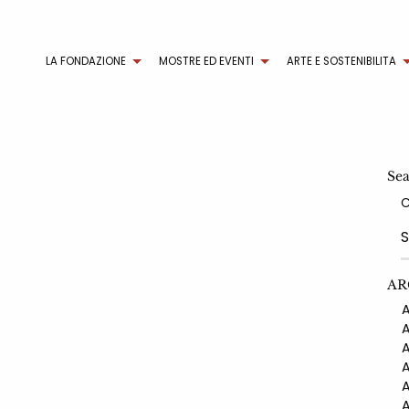
LA FONDAZIONE
MOSTRE ED EVENTI
ARTE E SOSTENIBILITA
Se
AR
AN
AN
AN
AN
AN
AN