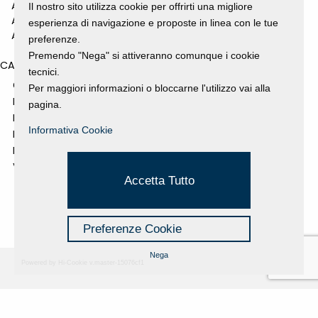
ANNO 2010
Il nostro sito utilizza cookie per offrirti una migliore
ANNO 2009
esperienza di navigazione e proposte in linea con le tue
ANNO 2008
preferenze.
Premendo "Nega" si attiveranno comunque i cookie
CATEGORIES
tecnici.
GALLERY
Per maggiori informazioni o bloccarne l'utilizzo vai alla
MOSTRE E EVENTI
pagina.
NEWS
Informativa Cookie
PROGETTI SOSTENUTI
RASSEGNA STAMPA
VIDEO
Accetta Tutto
Preferenze Cookie
Nega
Powered by Hi-Cookie v.master-15076cf1
Fondazione Dino Zoli