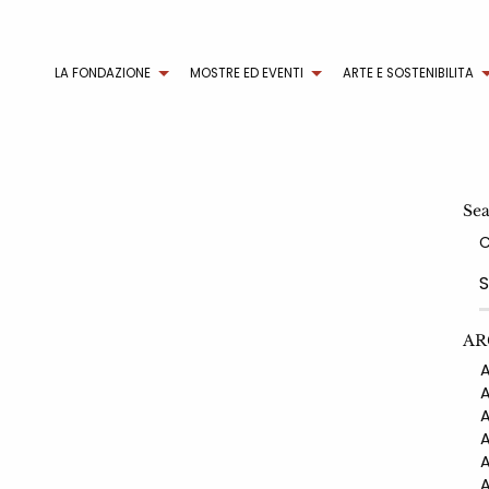
LA FONDAZIONE
MOSTRE ED EVENTI
ARTE E SOSTENIBILITA
Se
AR
AN
AN
AN
AN
AN
AN