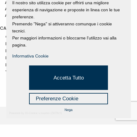
ANNO 2010
Il nostro sito utilizza cookie per offrirti una migliore
ANNO 2009
esperienza di navigazione e proposte in linea con le tue
ANNO 2008
preferenze.
Premendo "Nega" si attiveranno comunque i cookie
CATEGORIES
tecnici.
GALLERY
Per maggiori informazioni o bloccarne l'utilizzo vai alla
MOSTRE E EVENTI
pagina.
NEWS
Informativa Cookie
PROGETTI SOSTENUTI
RASSEGNA STAMPA
VIDEO
Accetta Tutto
Preferenze Cookie
Nega
Powered by Hi-Cookie v.master-15076cf1
Fondazione Dino Zoli