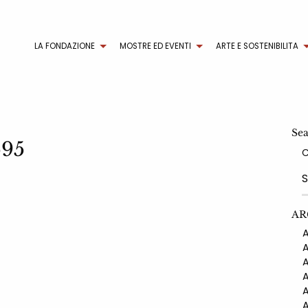
LA FONDAZIONE
MOSTRE ED EVENTI
ARTE E SOSTENIBILITA
Se
595
AR
AN
AN
AN
AN
AN
AN