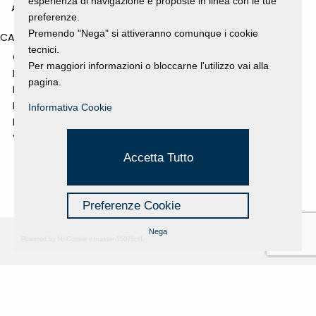
esperienza di navigazione e proposte in linea con le tue
ANNO 2008
preferenze.
Premendo "Nega" si attiveranno comunque i cookie
CATEGORIES
tecnici.
GALLERY
Per maggiori informazioni o bloccarne l'utilizzo vai alla
MOSTRE E EVENTI
pagina.
NEWS
PROGETTI SOSTENUTI
Informativa Cookie
RASSEGNA STAMPA
VIDEO
Accetta Tutto
Preferenze Cookie
Nega
Powered by Hi-Cookie v.master-15076cf1
Fondazione Dino Zoli
Cookie Policy
viale Bologna 288, Forlì
Privacy Policy