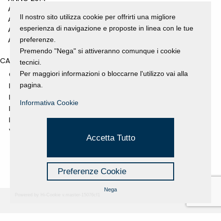
ANNO 2011
Il nostro sito utilizza cookie per offrirti una migliore
ANNO 2010
esperienza di navigazione e proposte in linea con le tue
ANNO 2009
ANNO 2008
preferenze.
Premendo "Nega" si attiveranno comunque i cookie
CATEGORIES
tecnici.
Per maggiori informazioni o bloccarne l'utilizzo vai alla
GALLERY
pagina.
MOSTRE E EVENTI
NEWS
Informativa Cookie
PROGETTI SOSTENUTI
RASSEGNA STAMPA
VIDEO
Accetta Tutto
Preferenze Cookie
Nega
Powered by Hi-Cookie v.master-15076cf1