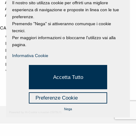
ANNO 2010
Il nostro sito utilizza cookie per offrirti una migliore
ANNO 2009
esperienza di navigazione e proposte in linea con le tue
ANNO 2008
preferenze.
Premendo "Nega" si attiveranno comunque i cookie
CATEGORIES
tecnici.
GALLERY
Per maggiori informazioni o bloccarne l'utilizzo vai alla
MOSTRE E EVENTI
pagina.
NEWS
Informativa Cookie
PROGETTI SOSTENUTI
RASSEGNA STAMPA
VIDEO
Accetta Tutto
Preferenze Cookie
Nega
Powered by Hi-Cookie v.master-15076cf1
Fondazione Dino Zoli