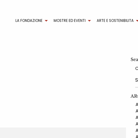
LA FONDAZIONE
MOSTRE ED EVENTI
ARTE E SOSTENIBILITA
Se
AR
AN
AN
AN
AN
AN
AN