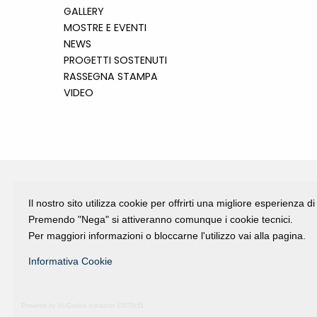
GALLERY
MOSTRE E EVENTI
NEWS
PROGETTI SOSTENUTI
RASSEGNA STAMPA
VIDEO
Il nostro sito utilizza cookie per offrirti una migliore esperienza 
Fondazione Dino Zoli
Premendo "Nega" si attiveranno comunque i cookie tecnici.
viale Bologna 288, Forlì
Per maggiori informazioni o bloccarne l'utilizzo vai alla pagina.
Fondo dot. euro 285.000 i.v.
Informativa Cookie
CF e P.IVA 03692820404
Isc.Reg Per.Giu. n. 10404
Powered by Hi-Cookie v.master-15076cf1