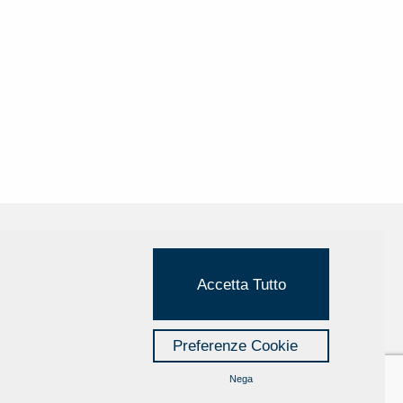
Cookie Policy
Accetta Tutto
Privacy Policy
Credits
Preferenze Cookie
Managed by Hi-Net
Nega