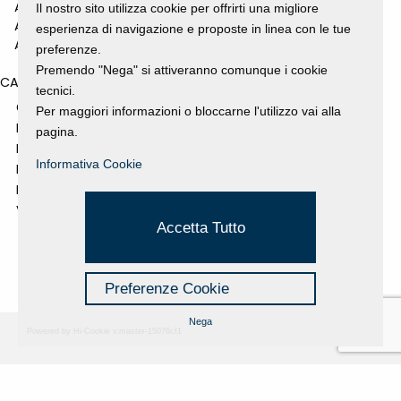
ANNO 2010
Il nostro sito utilizza cookie per offrirti una migliore
ANNO 2009
esperienza di navigazione e proposte in linea con le tue
ANNO 2008
preferenze.
Premendo "Nega" si attiveranno comunque i cookie
CATEGORIES
tecnici.
GALLERY
Per maggiori informazioni o bloccarne l'utilizzo vai alla
MOSTRE E EVENTI
pagina.
NEWS
Informativa Cookie
PROGETTI SOSTENUTI
RASSEGNA STAMPA
VIDEO
Accetta Tutto
Preferenze Cookie
Nega
Powered by Hi-Cookie v.master-15076cf1
Fondazione Dino Zoli