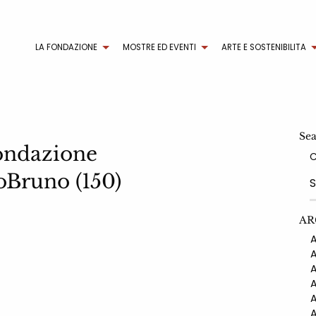
LA FONDAZIONE
MOSTRE ED EVENTI
ARTE E SOSTENIBILITA
Se
ondazione
Bruno (150)
AR
AN
AN
AN
AN
AN
AN