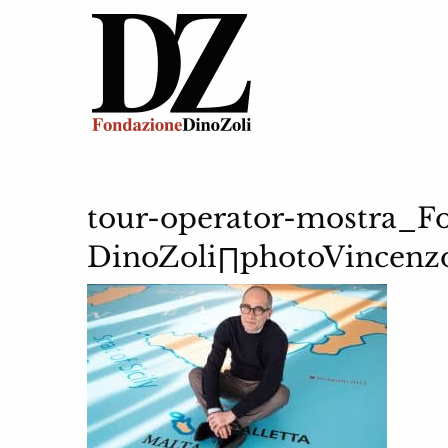
tour-operator-mostra_F
DinoZoli∏photoVincenzo