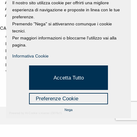
ANNO 2010
Il nostro sito utilizza cookie per offrirti una migliore
ANNO 2009
esperienza di navigazione e proposte in linea con le tue
ANNO 2008
preferenze.
Premendo "Nega" si attiveranno comunque i cookie
CATEGORIES
tecnici.
GALLERY
Per maggiori informazioni o bloccarne l'utilizzo vai alla
MOSTRE E EVENTI
pagina.
NEWS
Informativa Cookie
PROGETTI SOSTENUTI
RASSEGNA STAMPA
VIDEO
Accetta Tutto
Preferenze Cookie
Nega
Powered by Hi-Cookie v.master-15076cf1
Fondazione Dino Zoli